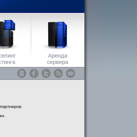
селинг
Аренда
стинга
сервера
 партнеров.
их.