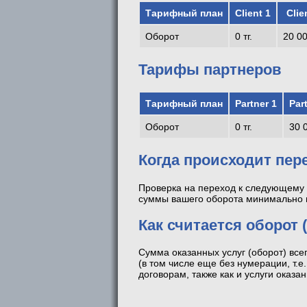
Тарифный план
Client 1
Clie
Оборот
0 тг.
20 00
Тарифы партнеров
Тарифный план
Partner 1
Par
Оборот
0 тг.
30 0
Когда происходит пер
Проверка на переход к следующему 
суммы вашего оборота минимально 
Как считается оборот 
Сумма оказанных услуг (оборот) все
(в том числе еще без нумерации, т.е
договорам, также как и услуги оказа