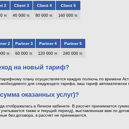
nt 2
Client 3
Client 4
Client 5
0 тг.
40 000 тг.
80 000 тг.
160 000 тг.
tner 2
Partner 3
Partner 4
Partner 5
00 тг.
60 000 тг.
120 000 тг.
240 000 тг.
еход на новый тариф?
тарифному плану осуществляется каждую полночь по времени Аст
необходимого для следующего тарифа, ваш тариф автоматически 
(сумма оказанных услуг)?
гда отображалась в Личном кабинете. В рассчет принимается сумм
. учитывается также и текущий период), выставленным вам по дого
нные без договора, в рассчет не принимаются.